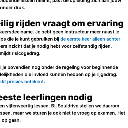
voldoende lessen neemt, past de opleiding zich aan jouw
zonder druk.
eilig rijden vraagt om ervaring
rkeersdeelname. Je hebt geen instructeur meer naast je
ips die je kunt gebruiken bij
de eerste keer alleen achter
ersinzicht dat je nodig hebt voor zelfstandig rijden.
mijdt risicogedrag.
 val je bovendien nog onder de regeling voor beginnende
elijkheden die invloed kunnen hebben op je rijgedrag.
dit precies betekent
.
este leerlingen nodig
en vijfenveertig lessen. Bij Souldrive stellen we daarom
essen, maar we sturen je ook niet te vroeg op examen. Het
g op gaan.