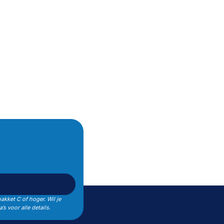
s
pakket C of hoger. Wil je
’s voor alle details.