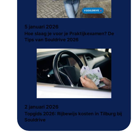
5 januari 2026
Hoe slaag je voor je Praktijkexamen? De
Tips van Souldrive 2026
2 januari 2026
Topgids 2026: Rijbewijs kosten in Tilburg bij
Souldrive