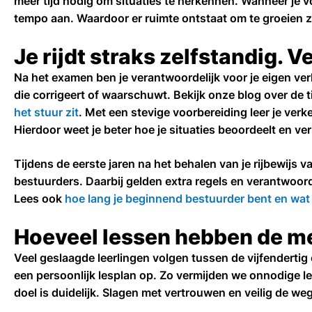
meer tijd nodig om situaties te herkennen. Wanneer je 
tempo aan. Waardoor er ruimte ontstaat om te groeien 
Je rijdt straks zelfstandig. V
Na het examen ben je verantwoordelijk voor je eigen ve
die corrigeert of waarschuwt. Bekijk onze blog over de t
het stuur zit
. Met een stevige voorbereiding leer je verke
Hierdoor weet je beter hoe je situaties beoordeelt en ver
Tijdens de eerste jaren na het behalen van je rijbewijs
bestuurders. Daarbij gelden extra regels en verantwoord
Lees ook
hoe lang je beginnend bestuurder bent en wat 
Hoeveel lessen hebben de me
Veel geslaagde leerlingen volgen tussen de vijfendertig 
een persoonlijk lesplan op. Zo vermijden we onnodige l
doel is duidelijk. Slagen met vertrouwen en veilig de we