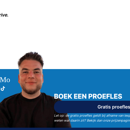
ive.
r Mo
BOEK EEN PROEFLES
Gratis proefle
Let op: de gratis proefles geldt bij afname van les
weten wat daarin zit? Bekijk dan onze prijzenpagina