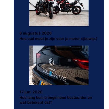
6 augustus 2026
Hoe oud moet je zijn voor je motor rijbewijs?
17 juni 2026
Hoe lang ben je beginnend bestuurder en
wat betekent dat?