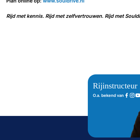
Plan online op:
www.souldrive.nl
Rijd met kennis. Rijd met zelfvertrouwen. Rijd met Souldr
Rijinstructeu
O.a. bekend van