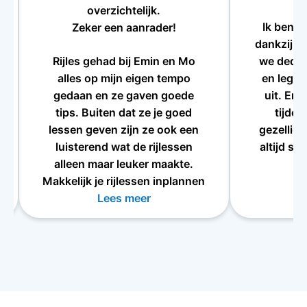
overzichtelijk.
Ik ben i
Zeker een aanrader!
dankzij Em
Rijles gehad bij Emin en Mo
we deden
alles op mijn eigen tempo
en legde
gedaan en ze gaven goede
uit. Er 
tips. Buiten dat ze je goed
tijden
lessen geven zijn ze ook een
gezellig
luisterend wat de rijlessen
altijd sa
alleen maar leuker maakte.
a
Makkelijk je rijlessen inplannen
via een app en super
Lees meer
overzichtelijk.
Zeker een aanrader!