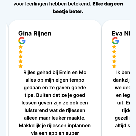
voor leerlingen hebben betekend.
Elke dag een
beetje beter.
Gina Rijnen
Eva Nij
Rijles gehad bij Emin en Mo
Ik ben i
alles op mijn eigen tempo
dankzij Em
gedaan en ze gaven goede
we deden
tips. Buiten dat ze je goed
en legde
lessen geven zijn ze ook een
uit. Er 
luisterend wat de rijlessen
tijden
alleen maar leuker maakte.
gezellig
Makkelijk je rijlessen inplannen
altijd sa
via een app en super
a