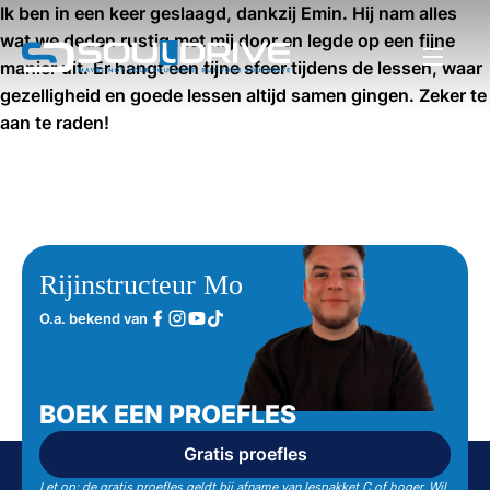
Ik ben in een keer geslaagd, dankzij Emin. Hij nam alles
wat we deden rustig met mij door en legde op een fijne
manier uit. Er hangt een fijne sfeer tijdens de lessen, waar
gezelligheid en goede lessen altijd samen gingen. Zeker te
aan te raden!
Rijinstructeur Mo
O.a. bekend van
BOEK EEN PROEFLES
Gratis proefles
Let op: de gratis proefles geldt bij afname van lespakket C of hoger. Wil